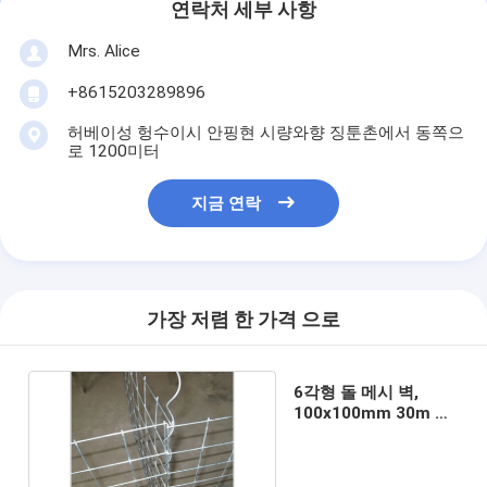
연락처 세부 사항
Mrs. Alice
+8615203289896
허베이성 헝수이시 안핑현 시량와향 징툰촌에서 동쪽으
로 1200미터
지금 연락
가장 저렴 한 가격 으로
6각형 돌 메시 벽,
100x100mm 30m 돌
망태 철사 바구니