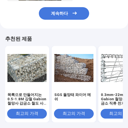
계속하다
추천된 제품
목록으로 만들어지는
SGS 돌망태 와이어 메
0.3mm-22mm
0.5-1.8M 강철 Gabion
쉬
Gabion 철망사
철망사 감금소 철도 사
금소 직류 전기를
용 ISO9001
PVC 입히는
최고의 가격
최고의 가격
최고의 