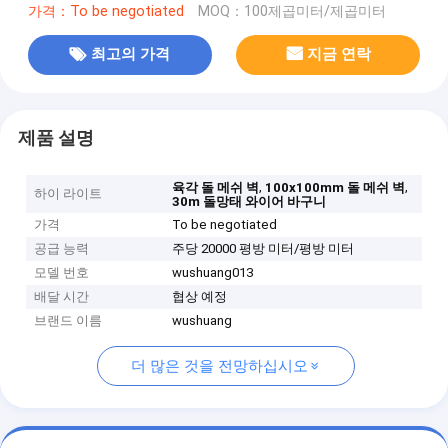
가격：To be negotiated
MOQ：100제곱미터/제곱미터
최고의 가격
지금 연락
제품 설명
,
,
육각 돌 메쉬 벽
100x100mm 돌 메쉬 벽
하이 라이트
30m 돌망태 와이어 바구니
가격
To be negotiated
공급 능력
주당 20000 평방 미터/평방 미터
모델 번호
wushuang013
배달 시간
협상 예정
브랜드 이름
wushuang
더 많은 것을 전망하십시오