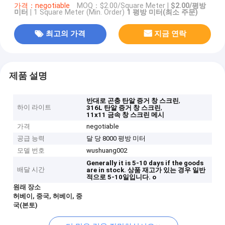
가격：negotiable
MOQ：
$2.00/Square Meter |
$2.00/평방
미터 |
1 Square Meter (Min. Order)
1 평방 미터(최소 주문)
최고의 가격
지금 연락
제품 설명
,
반대로 곤충 탄알 증거 창 스크린
하이 라이트
,
316L 탄알 증거 창 스크린
11x11 금속 창 스크린 메시
가격
negotiable
공급 능력
달 당 8000 평방 미터
모델 번호
wushuang002
Generally it is 5-10 days if the goods
배달 시간
are in stock.
상품 재고가 있는 경우 일반
적으로 5-10일입니다.
o
원래 장소
허베이, 중국, 허베이, 중
국(본토)