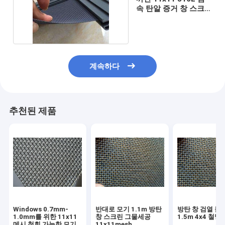
속 탄알 증거 창 스크
린 반대로 곤충
계속하다
추천된 제품
Windows 0.7mm-
반대로 모기 1.1m 방탄
방탄 창 검열 물자
1.0mm를 위한 11x11
창 스크린 그물세공
1.5m 4x4 철망
메시 철회 가능한 모기
11x11mesh