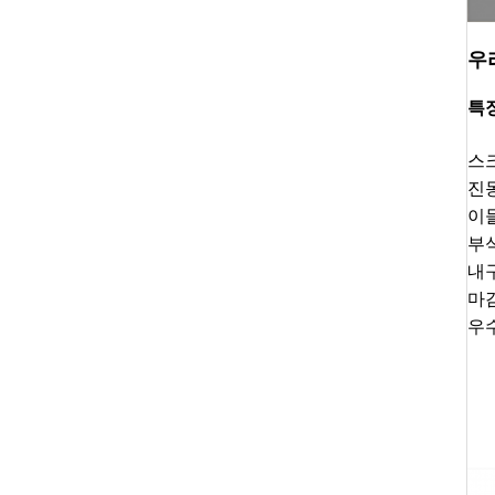
우
특징
스
진
이
부
내
마
우