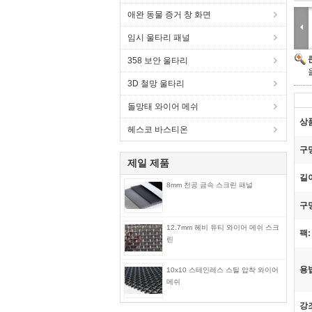
애완 동물 증거 창 화면
임시 울타리 패널
358 보안 울타리
3D 철망 울타리
돌망태 와이어 메쉬
상
헤스코 바스티온
구
제일 제품
길
8mm 천공 금속 스크린 패널
구
12.7mm 헤비 듀티 와이어 메쉬 스크
팩:
린
용
10x10 스테인레스 스틸 압착 와이어
메쉬
강