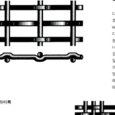
다
라이록