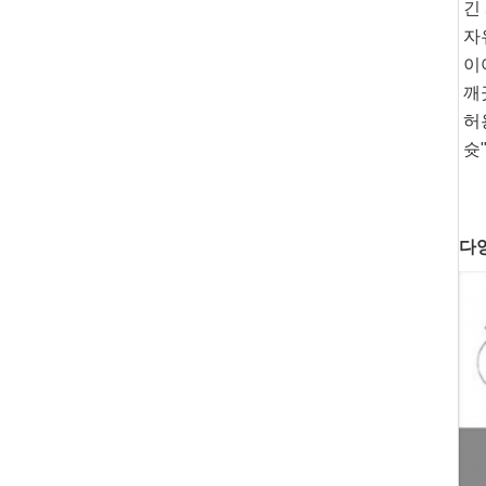
긴
자
이
깨
허
슛
다양