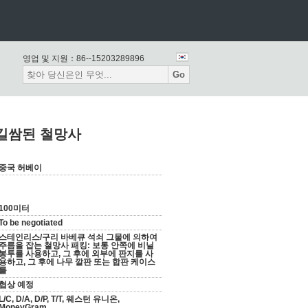
영업 및 지원：
86--15203289896
Go
 길쌈된 철망사
중국 허베이
100미터
To be negotiated
스테인리스/구리 바베큐 석쇠 그물에 의하여
주름을 잡는 철망사 패킹: 보통 안쪽에 비닐
봉투를 사용하고, 그 후에 외부에 판지를 사
용하고, 그 후에 나무 깔판 또는 합판 케이스
를
협상 예정
L/C, D/A, D/P, T/T, 웨스턴 유니온,
MoneyGram