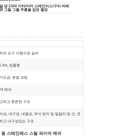
달 당 2300 미터/미터 스테인리스/구리 바베
큐 그릴 그물 주름을 잡은 철망
하의 요구 사항으로 실버
-1.5m, 맞춤형
기도금, 분말 코팅
-24 메쉬
고하고 튼튼한 구조
식성, 내구성, 내열성, 부식 방지 및 알칼리 및 산, 견
하고 내구성있는 구조
q 용 스테인레스 스틸 와이어 메쉬