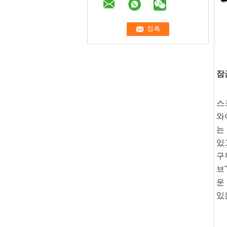
잠
스
와
는
있
구
브
운
있