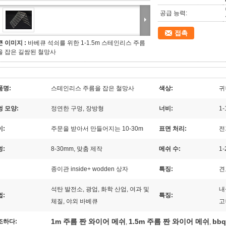
공급 능력:
접촉
큰 이미지 :
바베큐 석쇠를 위한 1-1.5m 스테인리스 주름
을 잡은 길쌈된 철망사
품명:
스테인리스 주름을 잡은 철망사
색상:
귀
멍 모양:
정연한 구멍, 장방형
너비:
1
이:
주문을 받아서 만들어지는 10-30m
표면 처리:
전
멍:
8-30mm, 맞춤 제작
메쉬 수:
1
종이관 inside+ wodden 상자
특징:
견
석탄 발전소, 광업, 화학 산업, 여과 및
내
법:
특징:
체질, 야외 바베큐
고
1m 주름 짠 와이어 메쉬
1.5m 주름 짠 와이어 메쉬
bb
조하다:
,
,