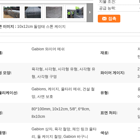
지불 조건:
공급 능력:
접촉
큰 이미지 :
10x12cm 돌망태 스톤 케이지
Gabion 와이어 메쉬
름:
재료:
육각형, 사각형, 사각형 유형, 사각형 유
2
멍 모양:
와이어 게이지:
형, 사각형 구멍
3
Gabions, 케이지, 울타리 메쉬, 건설 철
플리케이션:
유형:
망, 사면 보호
80*100mm, 10x12cm, 5/8", 6*8cm,
아
멍:
표면 처리:
8x10cm
Gabion 상자, 육각 철망, 체인 링크 울타
품명:
색상:
리, 돌 케이지 철망, Gabion 바구니