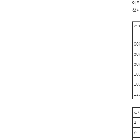
에지
철사 
오
60
80
80
10
10
12
길이
2
삼