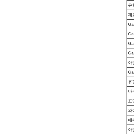
유형
재
Ga
Ga
Ga
Ga
아
Ga
유형
마
표
와
메
아