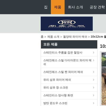
집
제품
회사 소개
공장 견학
홈
제품 소개
돌망태 와이어 메쉬
10x12cm
모든 제품
1
스테인리스 주름을 잡은 철망사
스테인레스 스틸 다이아몬드 와이어 메
쉬
스테인레스 스틸 짠 와이어 메쉬
유리 섬유 와이어 메쉬
유리 섬유 창 스크린
스테인리스 망사형 화면
방탄 윈도우 스크린