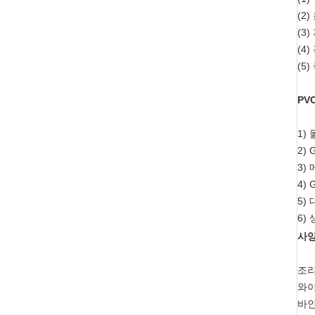
(2
(3
(4
(5
PV
1)
2) 
3)
4)
5)
6)
사양
조리개
와이
바인