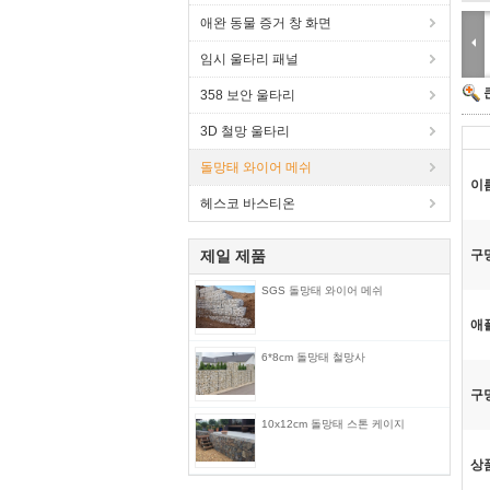
애완 동물 증거 창 화면
임시 울타리 패널
358 보안 울타리
3D 철망 울타리
돌망태 와이어 메쉬
이
헤스코 바스티온
제일 제품
구
SGS 돌망태 와이어 메쉬
애
6*8cm 돌망태 철망사
구
10x12cm 돌망태 스톤 케이지
상