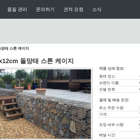
품질 관리
문의하기
견적 요청
소식
 돌망태 스톤 케이지
0x12cm 돌망태 스톤 케이지
제품 상세 정보:
원래 장소:
브랜드 이름:
모델 번호:
결제 및 배송 조건:
최소 주문 수량:
가격:
포장 세부 사항:
배달 시간: