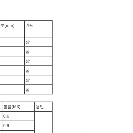
외부(mm)
가닥
삼
삼
삼
삼
삼
삼
볼륨(M3)
용인
0.6
0.9