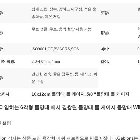
쉽게 조립, 장수, 강하고 내구성, 적은 운
징:
포장:
송화물, 이온 저항
무료 샘플, 무료, 옹벽 철망 사용 가능
f
본:
용법:
W
증:
ISO9001,CE,BV,ACRS,SGS
너비:
0
이어 직경:
2.0-4.0mm, 4mm
길이:
1
간단한 건축, 좋은 침투성, 등, 내식성, 쉬
징:
운 수송
10x12cm 돌망태 돌 케이지
5/8 "돌망태 돌 케이지
조하다:
,
C 입히는 6각형 돌망태 메시 길쌈된 돌망태 돌 케이지 돌망태 WIi
 설명
bion 상자는 삼중 꼬임 육각형 메쉬 패브릭으로 만들어집니다.Gabion