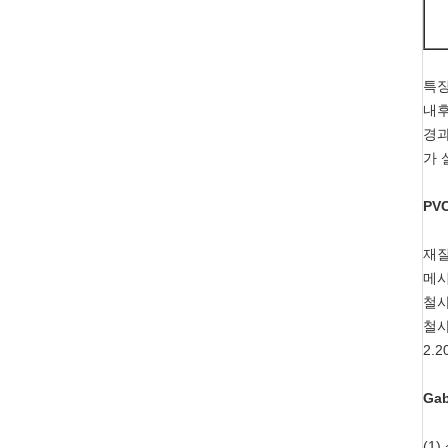
특징
내후
경과
가 
PV
재질
메시
철사
철사
2.2
Ga
(1