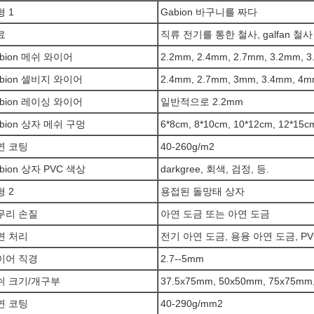
 1
Gabion 바구니를 짜다
료
직류 전기를 통한 철사, galfan 철사
bion 메쉬 와이어
2.2mm, 2.4mm, 2.7mm, 3.2mm, 
bion 셀비지 와이어
2.4mm, 2.7mm, 3mm, 3.4mm, 4
bion 레이싱 와이어
일반적으로 2.2mm
bion 상자 메쉬 구멍
6*8cm, 8*10cm, 10*12cm, 12*15c
연 코팅
40-260g/m2
bion 상자 PVC 색상
darkgree, 회색, 검정, 등.
 2
용접된 돌망태 상자
무리 손질
아연 도금 또는 아연 도금
면 처리
전기 아연 도금, 용융 아연 도금, P
이어 직경
2.7--5mm
쉬 크기/개구부
37.5x75mm, 50x50mm, 75x75mm
연 코팅
40-290g/mm2