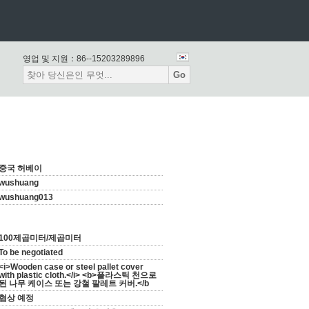
영업 및 지원：
86--15203289896
Go
중국 허베이
wushuang
wushuang013
100제곱미터/제곱미터
To be negotiated
<i>Wooden case or steel pallet cover
with plastic cloth.</i> <b>플라스틱 천으로 ​​
된 나무 케이스 또는 강철 팔레트 커버.</b
협상 예정