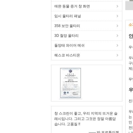
애완 동물 증거 창 화면
임시 울타리 패널
소
358 보안 울타리
3D 철망 울타리
안
돌망태 와이어 메쉬
우
헤스코 바스티온
우
구
제
무
우
진
우
창 스크린이 좋고, 우리 지역의 뜨거운 슬
는
래시입니다. 그리고 그것은 정말 아름답
인
습니다. 고품질 !!
전
—— 반 포르투이젠