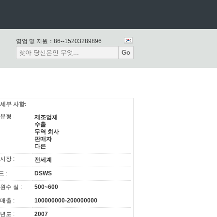
영업 및 지원：
86--15203289896
Go
 세부 사항:
유형 :
제조업체
수출
무역 회사
판매자
다른
시장 :
전세계
 :
DSWS
원수 실 :
500~600
매출 :
100000000-200000000
년도 :
2007