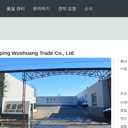
품질 관리
문의하기
견적 요청
소식
ping Wushuang Trade Co., Ltd
회사
사업 
주요 
브랜드
종업 
연간 
설립 