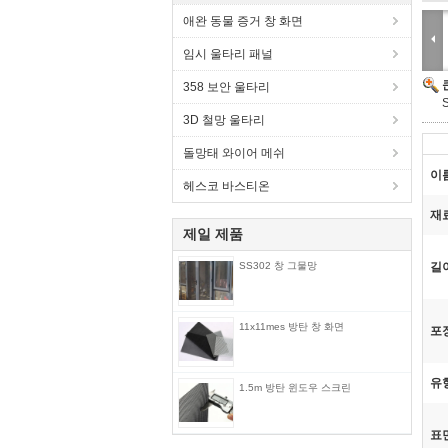
애완 동물 증거 창 화면
임시 울타리 패널
358 보안 울타리
3D 철망 울타리
돌망태 와이어 메쉬
이
헤스코 바스티온
재
제일 제품
SS302 창 그물망
길
11x11mes 방탄 창 화면
포
유
1.5m 방탄 윈도우 스크린
표