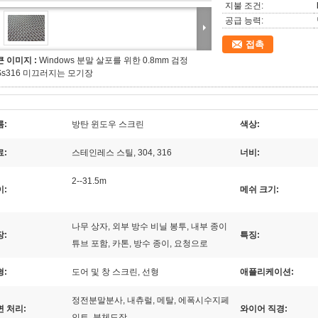
지불 조건:
공급 능력:
접촉
큰 이미지 :
Windows 분말 살포를 위한 0.8mm 검정
Ss316 미끄러지는 모기장
름:
방탄 윈도우 스크린
색상:
료:
스테인레스 스틸, 304, 316
너비:
2--31.5m
이:
메쉬 크기:
나무 상자, 외부 방수 비닐 봉투, 내부 종이
장:
특징:
튜브 포함, 카톤, 방수 종이, 요청으로
형:
도어 및 창 스크린, 선형
애플리케이션:
정전분말분사, 내츄럴, 메탈, 에폭시수지페
면 처리:
와이어 직경:
인트, 분체도장