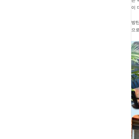
은 
이 
방탄
으로