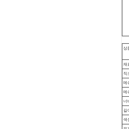
상
재
직
메
메
너
길
색
무