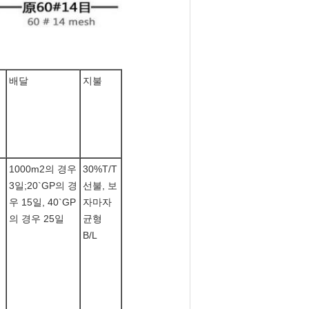
배달
지불
1000m2의 경우
30%T/T
3일;20`GP의 경
선불, 보
우 15일, 40`GP
자마자
의 경우 25일
균형
B/L