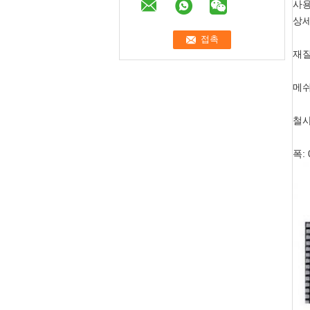
사용
상세
재질
메쉬 
철사
폭: