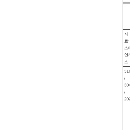
자
료:
스
인
스
31
/
30
/
20