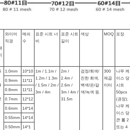
와이어
메쉬
표준 시트 너
표준 시트
색상
MOQ
포장
직경
수
비
길이
테
리
6
1.0mm
10*10
1m / 1.1m /
2m /
검정/회색/
300
나무 케
1.2m / 1.3m
2.4m /
진한 회색,
제곱
이스 당
0.9mm
11*11
4
/ 1.5m / 2m /
2.6m /
백색/은/갈
미터
시트
0.8mm
11*11
3m / 4m
3m / 4m /
색/녹색 등.
50pcs
2
0.7mm
12*12
31.5m
(권장);
나무 케
0.6mm
14*14
이스 당
0.55mm
14*14
큰 롤 2
0.50mm
14*1
또는 4