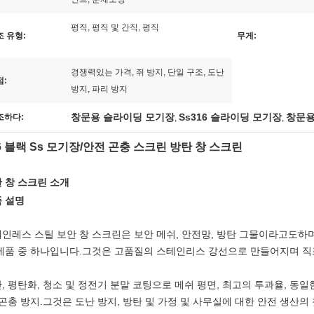
평직, 평직 및 간직, 평직
조 유형:
무게:
경쟁력있는 가격, 쥐 방지, 단일 구조, 도난
점:
방지, 파리 방지
창문용 슬라이딩 모기장
Ss316 슬라이딩 모기장
창문용 
조하다:
,
,
6 블랙 Ss 모기장/안전 곤충 스크린 방탄 창 스크린
 창 스크린 소개
 설명
인레스 스틸 보안 창 스크린은 보안 메쉬, 안전망, 방탄 그물이라고도하며
제품 중 하나입니다.그것은 고품질의 스테인리스 강선으로 만들어지며 직
, 평탄화, 청소 및 정전기 분말 코팅으로 메쉬 평면, 최고의 투과율, 동일한
 곤충 방지.그것은 도난 방지, 방탄 및 가정 및 사무실에 대한 안전 생산