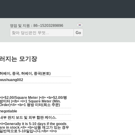
영업 및 지원：
86--15203289896
Go
미끄러지는 모기장
허베이, 중국, 허베이, 중국(본토)
wushuang002
<i>$2.00/Square Meter |</i> <b>$2.00/평
방미터 |</b> <i>1 Square Meter (Min.
Order)</i> <b>1 평방 미터(최소 주문)
negotiable
내부 판지 보드 및 외부 합판 케이스.
<i>Generally it is 5-10 days if the goods
are in stock.</i> <b>상품 재고가 있는 경우
일반적으로 5-10일입니다.</b> <i>o