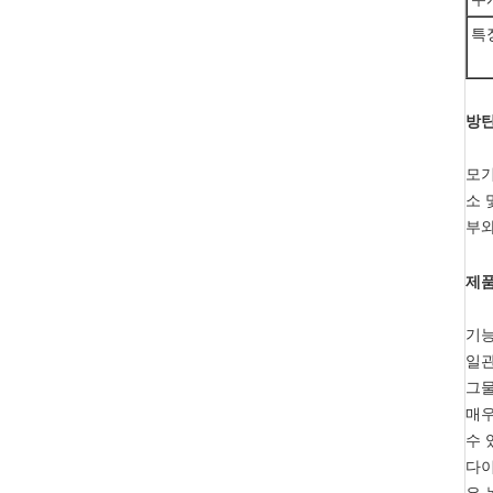
특
방탄
모기
소 
부와
제품
기능
일관
그물
매우
수 
다이