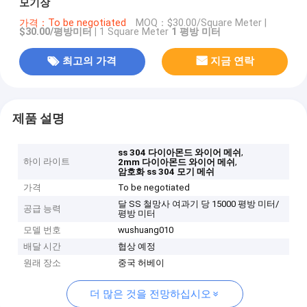
모기장
가격：To be negotiated
MOQ：
$30.00/Square Meter |
$30.00/평방미터 |
1 Square Meter
1 평방 미터
최고의 가격
지금 연락
제품 설명
,
ss 304 다이아몬드 와이어 메쉬
하이 라이트
,
2mm 다이아몬드 와이어 메쉬
암호화 ss 304 모기 메쉬
가격
To be negotiated
달 SS 철망사 여과기 당 15000 평방 미터/
공급 능력
평방 미터
모델 번호
wushuang010
배달 시간
협상 예정
원래 장소
중국 허베이
더 많은 것을 전망하십시오