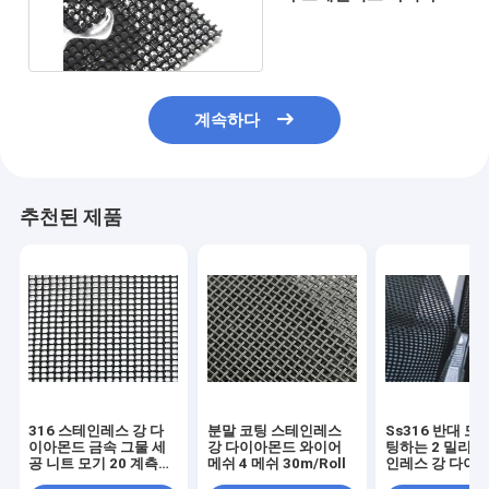
드 철망사 모기장
계속하다
추천된 제품
316 스테인레스 강 다
분말 코팅 스테인레스
Ss316 반대 도
이아몬드 금속 그물 세
강 다이아몬드 와이어
팅하는 2 밀리미
공 니트 모기 20 계측기
메쉬 4 메쉬 30m/Roll
인레스 강 다이
를 희게 하세요
메쉬 분말