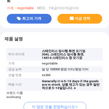
화
가격：negotiable
MOQ：1제곱미터/제곱미터
최고의 가격
지금 연락
제품 설명
,
스테인리스 망사형 화면 모기장
하이 라이트
,
304L 스테인리스 망사형 화면
16X16 스테인리스 창 모기장
가격
negotiable
공급 능력
달 당 100000 평방 미터/평방 미터
모델 번호
ss304
Generally it is 5-10 days if the goods
배달 시간
are in stock.
상품 재고가 있는 경우 일반
적으로 5-10일입니다.
o
브랜드 이름
wushuang
더 많은 것을 전망하십시오