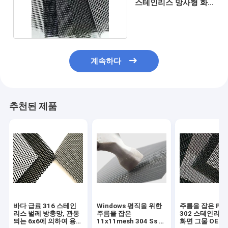
스테인리스 망사형 화
면 모기장 산화
계속하다
추천된 제품
바다 급료 316 스테인
Windows 평직을 위한
주름을 잡은 Plis
리스 벌레 방충망, 관통
주름을 잡은
302 스테인리스
되는 6x6에 의하여 용접
11x11mesh 304 Ss 모
화면 그물 OEM 