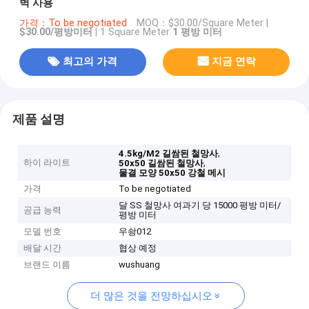
벽 사용
가격：To be negotiated
MOQ：
$30.00/Square Meter |
$30.00/평방미터 |
1 Square Meter
1 평방 미터
최고의 가격
지금 연락
제품 설명
,
4.5kg/M2 길쌈된 철망사
하이 라이트
,
50x50 길쌈된 철망사
물결 모양 50x50 강철 메시
가격
To be negotiated
달 SS 철망사 여과기 당 15000 평방 미터/
공급 능력
평방 미터
모델 번호
우솽012
배달 시간
협상 예정
브랜드 이름
wushuang
더 많은 것을 전망하십시오