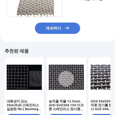
된 철망사 외벽 사용
계속하다
추천된 제품
내화성이 있는
능직물 직물 12.5mm
SGS 50x50에
30m/Roll 스테인리스
AISI SUS304 150 미크
직류 전기를 통하
길쌈된 메시 Bunnings
론 스테인리스 망사형
시 SUS 304, A
AISI SUS 316
화면
인리스 메시 Bun