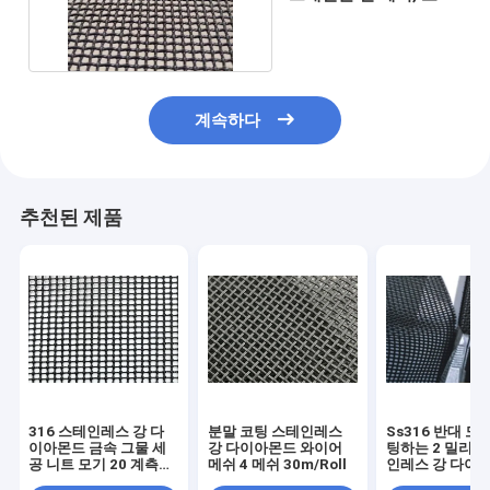
10 계기 철망사
계속하다
추천된 제품
316 스테인레스 강 다
분말 코팅 스테인레스
Ss316 반대 도
이아몬드 금속 그물 세
강 다이아몬드 와이어
팅하는 2 밀리미
공 니트 모기 20 계측기
메쉬 4 메쉬 30m/Roll
인레스 강 다이
를 희게 하세요
메쉬 분말